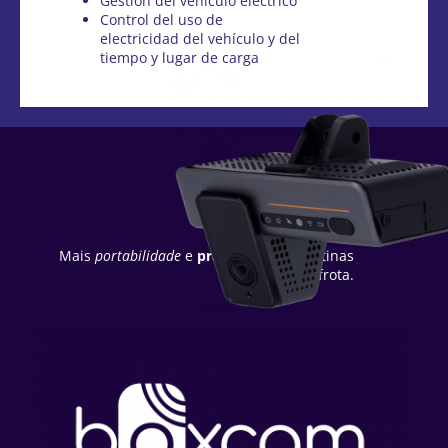
Gestión del vehículo eléctrico
Control del uso de
electricidad del vehículo y del
tiempo y lugar de carga
Sistemas
Plug and Play
Mais
portabilidade
e
praticidade
nas rotinas
ágeis da sua frota.