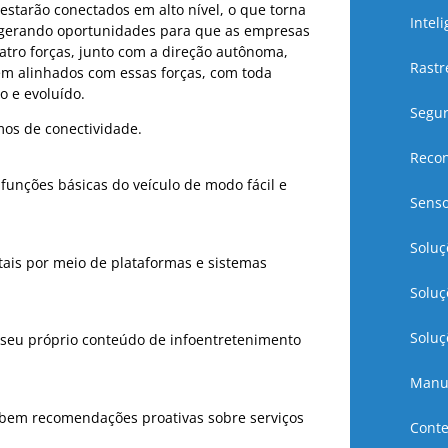
estarão conectados em alto nível, o que torna
Inteli
a, gerando oportunidades para que as empresas
atro forças, junto com a direção autônoma,
Rastr
rem alinhados com essas forças, com toda
o e evoluído.
Segur
mos de conectividade.
Recon
 funções básicas do veículo de modo fácil e
Senso
Soluç
itais por meio de plataformas e sistemas
Soluç
Soluç
 seu próprio conteúdo de infoentretenimento
Manu
cebem recomendações proativas sobre serviços
Cont