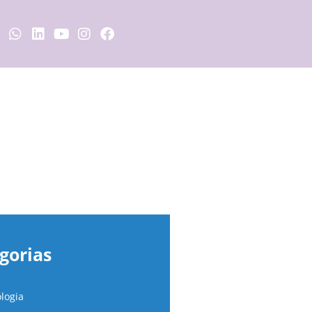
eis:
gorias
logia