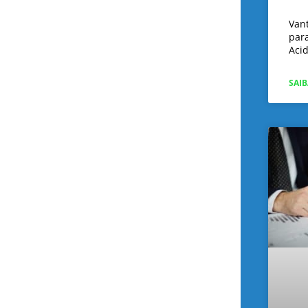
Van
par
Aci
SAIB