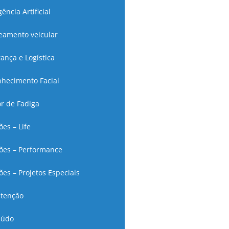
gência Artificial
eamento veicular
ança e Logística
hecimento Facial
r de Fadiga
ões – Life
ões – Performance
ões – Projetos Especiais
tenção
eúdo