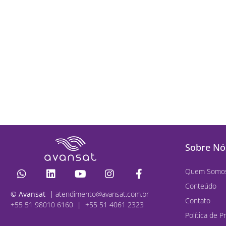
Sobre Nó
Quem Somo
Conteúdo
© Avansat |
atendimento@avansat.com.br
Contato
+55 51 98010 6160 | +55 51 4061 2323
Política de P