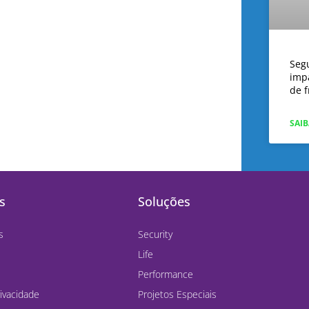
Seg
imp
de f
SAIB
s
Soluções
s
Security
Life
Performance
rivacidade
Projetos Especiais