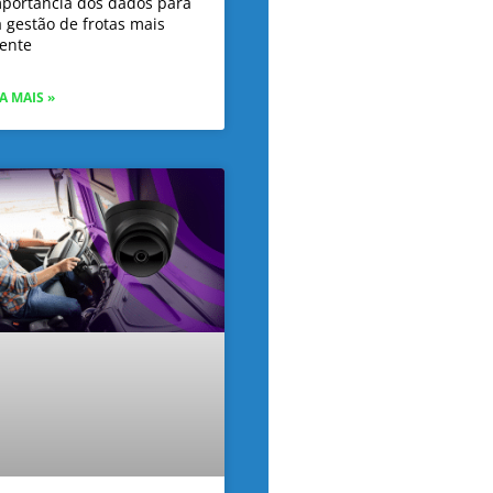
mportância dos dados para
 gestão de frotas mais
iente
A MAIS »