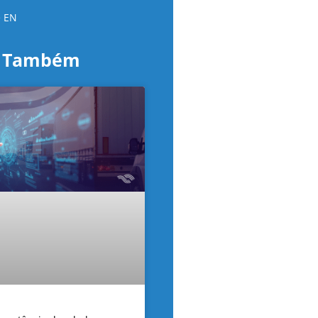
 EN
a Também