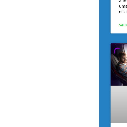
A i
uma
efic
SAIB