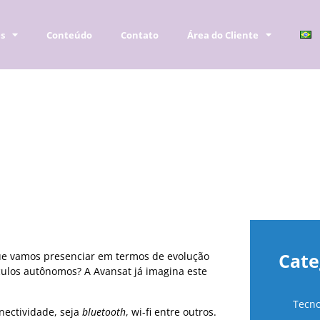
es
Conteúdo
Contato
Área do Cliente
ncia no futuro dos automóv
lizado
Cate
ue vamos presenciar em termos de evolução
culos autônomos? A Avansat já imagina este
Tecno
nectividade, seja
bluetooth
, wi-fi entre outros.