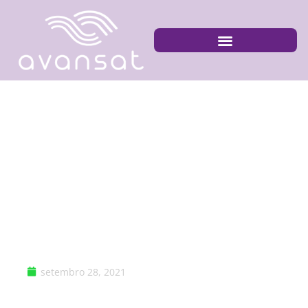
Inteligência artificial:
como as câmeras
podem aumentar a
segurança no
transporte de
passageiros e cargas
setembro 28, 2021